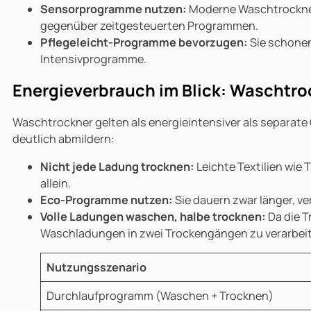
Sensorprogramme nutzen:
Moderne Waschtrockner 
gegenüber zeitgesteuerten Programmen.
Pflegeleicht-Programme bevorzugen:
Sie schonen
Intensivprogramme.
Energieverbrauch im Blick: Waschtroc
Waschtrockner gelten als energieintensiver als separat
deutlich abmildern:
Nicht jede Ladung trocknen:
Leichte Textilien wie
allein.
Eco-Programme nutzen:
Sie dauern zwar länger, v
Volle Ladungen waschen, halbe trocknen:
Da die T
Waschladungen in zwei Trockengängen zu verarbei
Nutzungsszenario
Durchlaufprogramm (Waschen + Trocknen)