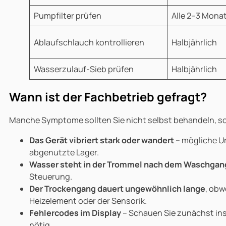
Pumpfilter prüfen
Alle 2–3 Mona
Ablaufschlauch kontrollieren
Halbjährlich
Wasserzulauf-Sieb prüfen
Halbjährlich
Wann ist der Fachbetrieb gefragt?
Manche Symptome sollten Sie nicht selbst behandeln, s
Das Gerät vibriert stark oder wandert
– mögliche U
abgenutzte Lager.
Wasser steht in der Trommel nach dem Waschgan
Steuerung.
Der Trockengang dauert ungewöhnlich lange
, obw
Heizelement oder der Sensorik.
Fehlercodes im Display
– Schauen Sie zunächst ins 
nötig.