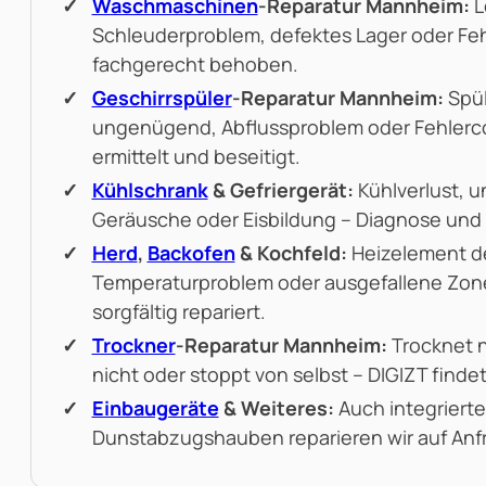
Waschmaschinen
-Reparatur Mannheim:
L
Schleuderproblem, defektes Lager oder Fe
fachgerecht behoben.
Geschirrspüler
-Reparatur Mannheim:
Spü
ungenügend, Abflussproblem oder Fehlerc
ermittelt und beseitigt.
Kühlschrank
& Gefriergerät:
Kühlverlust, 
Geräusche oder Eisbildung – Diagnose und 
Herd
,
Backofen
& Kochfeld:
Heizelement d
Temperaturproblem oder ausgefallene Zone
sorgfältig repariert.
Trockner
-Reparatur Mannheim:
Trocknet n
nicht oder stoppt von selbst – DIGIZT finde
Einbaugeräte
& Weiteres:
Auch integriert
Dunstabzugshauben reparieren wir auf Anf