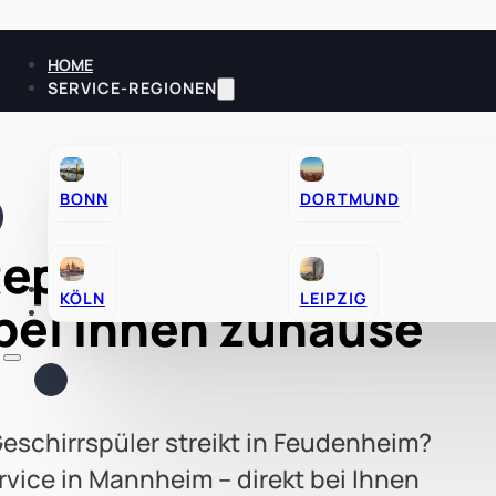
HOME
SERVICE-REGIONEN
BONN
DORTMUND
Reparatur Mannheim 
RATGEBER
KÖLN
LEIPZIG
bei Ihnen zuhause
KONTAKT
schirrspüler streikt in Feudenheim?
rvice in Mannheim – direkt bei Ihnen