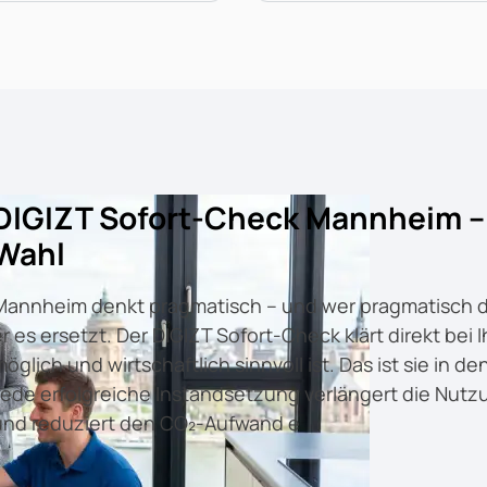
DIGIZT Sofort-Check Mannheim – R
Wahl
Mannheim denkt pragmatisch – und wer pragmatisch den
er es ersetzt. Der DIGIZT Sofort-Check klärt direkt be
möglich und wirtschaftlich sinnvoll ist. Das ist sie in 
Jede erfolgreiche Instandsetzung verlängert die Nutzu
und reduziert den CO₂-Aufwand e