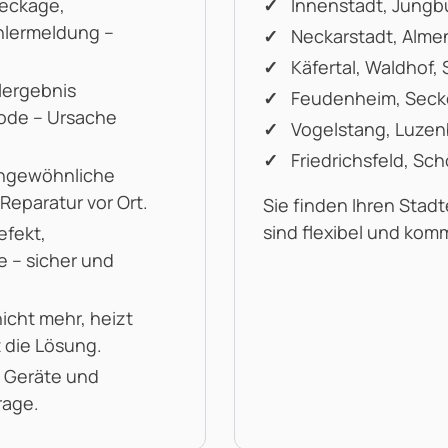
eckage,
Innenstadt, Jungb
hlermeldung –
Neckarstadt, Alme
Käfertal, Waldhof,
lergebnis
Feudenheim, Seck
ode – Ursache
Vogelstang, Luzen
Friedrichsfeld, Sc
ungewöhnliche
Reparatur vor Ort.
Sie finden Ihren Stadte
sind flexibel und kom
efekt,
 – sicher und
icht mehr, heizt
t die Lösung.
e Geräte und
rage.