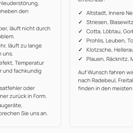
hleuderstörung,
beheben den
Altstadt, Innere N
Striesen, Blasewit
er, läuft nicht durch
Cotta, Löbtau, Gor
oblem.
Prohlis, Leuben, T
hr, läuft zu lange
Klotzsche, Hellera
n uns.
Plauen, Räcknitz, 
efekt, Temperatur
r und fachkundig
Auf Wunsch fahren wir
nach Radebeul, Freital
atfehler oder
finden in den meisten
ner zurück in Form.
augeräte,
rechen Sie uns an.