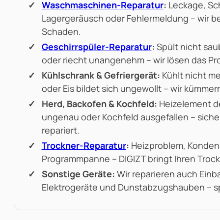
Waschmaschinen-Reparatur
:
Leckage, Sc
Lagergeräusch oder Fehlermeldung – wir 
Schaden.
Geschirrspüler-Reparatur
:
Spült nicht saub
oder riecht unangenehm – wir lösen das Pr
Kühlschrank & Gefriergerät:
Kühlt nicht me
oder Eis bildet sich ungewollt – wir kümmer
Herd, Backofen & Kochfeld:
Heizelement d
ungenau oder Kochfeld ausgefallen – siche
repariert.
Trockner-Reparatur
:
Heizproblem, Kondens
Programmpanne – DIGIZT bringt Ihren Trock
Sonstige Geräte:
Wir reparieren auch Einb
Elektrogeräte und Dunstabzugshauben – sp