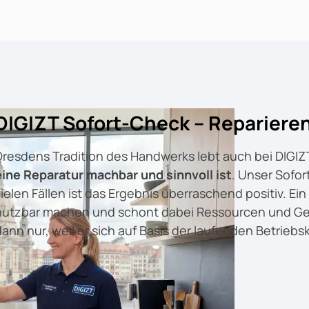
DIGIZT Sofort-Check – Reparieren
Dresdens Tradition des Handwerks lebt auch bei DIGIZT 
eine Reparatur machbar und sinnvoll ist
. Unser Sofo
ielen Fällen ist das Ergebnis überraschend positiv. Ein 
nutzbar machen und schont dabei Ressourcen und Gel
dann nur, weil er sich auf Basis der laufenden Betriebs