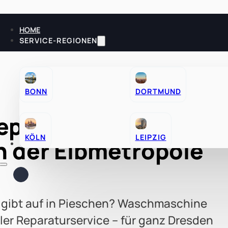
HOME
SERVICE-REGIONEN
BONN
DORTMUND
paratur Dresden – I
RATGEBER
KÖLN
LEIPZIG
n der Elbmetropole
KONTAKT
r gibt auf in Pieschen? Waschmaschine
iler Reparaturservice – für ganz Dresden