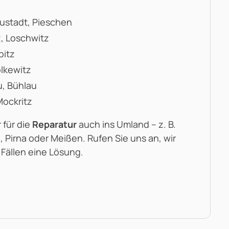
eustadt, Pieschen
z, Loschwitz
bitz
olkewitz
u, Bühlau
Mockritz
 für die
Reparatur
auch ins Umland – z. B.
, Pirna oder Meißen. Rufen Sie uns an, wir
 Fällen eine Lösung.